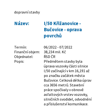
dopravní stavby
Název:
I/50 Křižanovice -
Bučovice - oprava
povrchů
Termín:
06/2022 - 07/2022
Finanční objem:
38,234 mil. Kč
Objednatel:
ŘSD ČR
Popis:
Předmětem stavby byla
úprava vozovky části silnice
I/50 začínající v km 16,191 až
po značku začátek města
Bučovice. Celková délka úprav
cca 3656 metrů. Stavební
práce spočívaly v obnově
asfaltových vrstev vozovky,
silničních svodidel, odvodnění
a příslušenství komunikace.