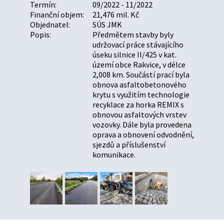
Termín:
09/2022 - 11/2022
Finanční objem:
21,476 mil. Kč
Objednatel:
SÚS JMK
Popis:
Předmětem stavby byly
udržovací práce stávajícího
úseku silnice II/425 v kat.
území obce Rakvice, v délce
2,008 km. Součástí prací byla
obnova asfaltobetonového
krytu s využitím technologie
recyklace za horka REMIX s
obnovou asfaltových vrstev
vozovky. Dále byla provedena
oprava a obnovení odvodnění,
sjezdů a příslušenství
komunikace.