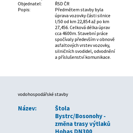
Objednatel:
ŘSD ČR
Popis:
Předmětem stavby byla
úprava vozovky části silnice
I/50 od km 22,854 až po km
27,456. Celková délka úprav
cca 4600m. Stavební práce
spočívaly především v obnově
asfaltových vrstev vozovky,
silničních svodidel, odvodnění
a příslušenství komunikace.
vodohospodářské stavby
Název:
Štola
Bystrc/Bosonohy -
změna trasy výtlaků
Hobas DN300