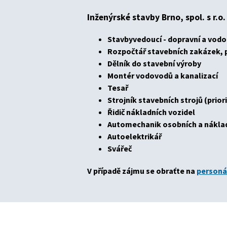
Inženýrské stavby Brno, spol. s r.o
Stavbyvedoucí - dopravní a vod
Rozpočtář stavebních zakázek, 
Dělník do stavební výroby
Montér vodovodů a kanalizací
Tesař
Strojník stavebních strojů (priorit
Řidič nákladních vozidel
Automechanik osobních a náklad
Autoelektrikář
Svářeč
V případě zájmu se obraťte na
personá