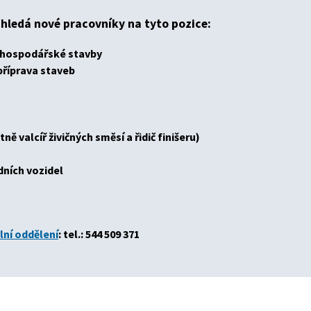
. hledá nové pracovníky na tyto pozice:
ohospodářské stavby
příprava staveb
ně valcíř živičných směsí a řidič finišeru)
ních vozidel
lní oddělení
:
tel.: 544 509 371