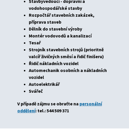
Stavbyvedoucí - dopravní a
vodohospodářské stavby
Rozpočtář stavebních zakázek,
příprava staveb
Dělník do stavební výroby
Montér vodovodů a kanalizací
Tesař
Strojník stavebních strojů (prioritně
valcíř živičných směsí a řidič finišeru)
Řidič nákladních vozidel
Automechanik osobních a nákladních
vozidel
Autoelektrikář
Svářeč
V případě zájmu se obraťte na
personální
oddělení
:
tel.: 544 509 371